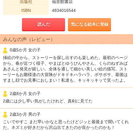
出版社
福音館書店
ISBN
4834016544
読んだ
気になる絵本に登録
みんなの声（レビュー）
0歳5か月 女の子
挿絵の中から、ストーリーを探し出すのも楽しめた。最初のページ
から、春が近づく様子、やまばとゆうびんやさん、くらのねずみば
あさんと発見が嬉しい。全体を通して細かい美しい絵の描写。スト
ーリーもお雛様達の大冒険がドキドキハラハラ、ボサボサ、最後は
すまし顔でお見事におしまい！私達も、キッキッキッて笑ったよ。
2歳8か月 女の子
2歳には少し早い気がしたけれど、真剣に見てた
2歳3か月 男の子
こいでやすこ まだ早いかなと思ったけどジッと最後まで聞いてくれ
た。ネズミが好きだから沢山出てきたのが良かったのかも！