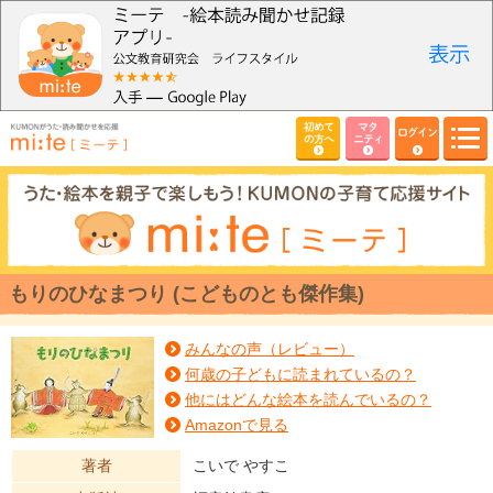
初めて
マタ
ログイン
の方へ
ニティ
もりのひなまつり (こどものとも傑作集)
みんなの声（レビュー）
何歳の子どもに読まれているの？
他にはどんな絵本を読んでいるの？
Amazonで見る
著者
こいで やすこ