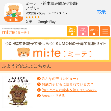
初めて
マタ
ログイン
の方へ
ニティ
ふようどのふよこちゃん
みんなの声（レビュー）
何歳の子どもに読まれているの？
他にはどんな絵本を読んでいるの？
Amazonで見る