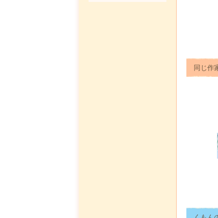
同じ作
くもん