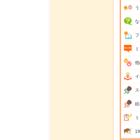
う
な
フ
ミ
他
イ
ス
絵
ミ
1