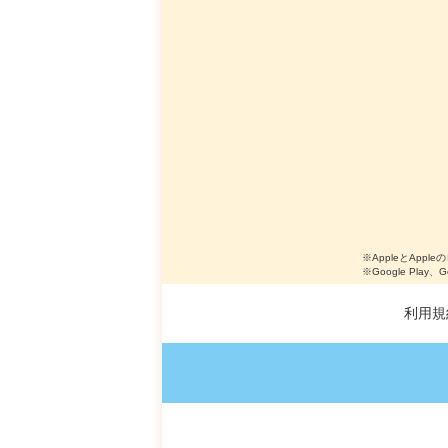
※AppleとApple
※Google Play、
利用規