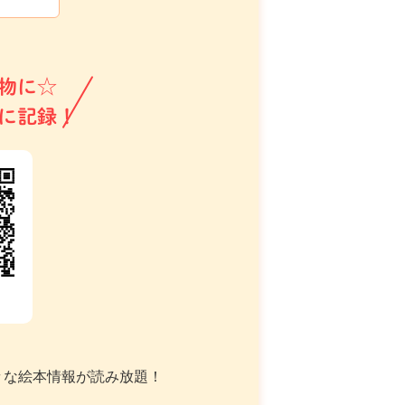
物に☆
に記録！
々な絵本情報が読み放題！