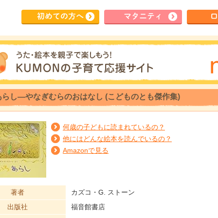
初めて
の方へ
マタ
ニティ
ロ
らし―やなぎむらのおはなし (こどものとも傑作集)
何歳の子どもに読まれているの？
他にはどんな絵本を読んでいるの？
Amazonで見る
著者
カズコ・G. ストーン
出版社
福音館書店