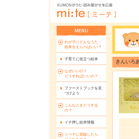
わが子にどんなうた・
絵本をえらべばいい？
子育てに役立つ絵本
きんいろあ
なぜいいの？
どうすればいいの？
ファーストブックを
見
つけよう
こんなときどうする
の？
イチ押し絵本情報
ミーテに登録したら