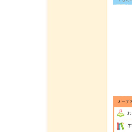
ミーテ
わ
子