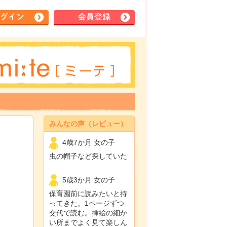
グイン
会員登録
みんなの声（レビュー）
4歳7か月 女の子
虫の帽子など探していた
5歳3か月 女の子
保育園前に読みたいと持
ってきた。1ページずつ
交代で読む。挿絵の細か
い所までよく見て楽しん