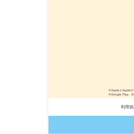
※AppleとApple
※Google Play、
利用規