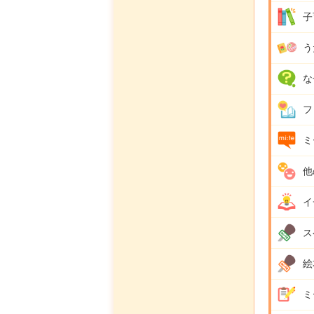
子
う
な
フ
ミ
他
イ
ス
絵
ミ