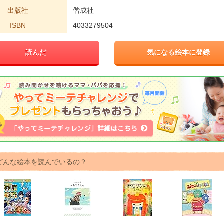
出版社
偕成社
ISBN
4033279504
読んだ
気になる絵本に登録
どんな絵本を読んでいるの？