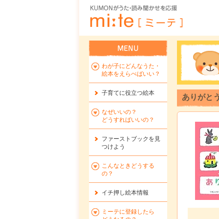
わが子にどんなうた・
絵本をえらべばいい？
子育てに役立つ絵本
ありがと
なぜいいの？
どうすればいいの？
ファーストブックを
見
つけよう
こんなときどうする
の？
イチ押し絵本情報
ミーテに登録したら