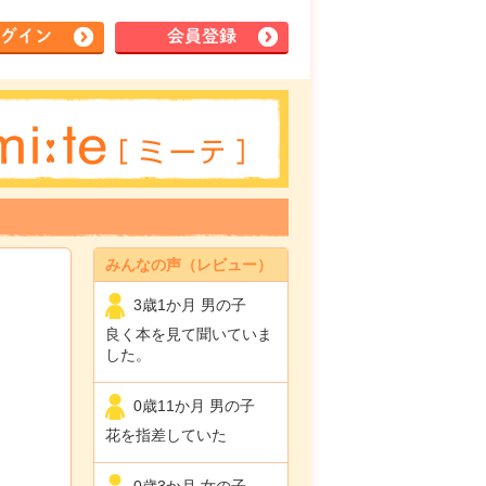
グイン
会員登録
みんなの声（レビュー）
3歳1か月 男の子
良く本を見て聞いていま
した。
0歳11か月 男の子
花を指差していた
0歳3か月 女の子