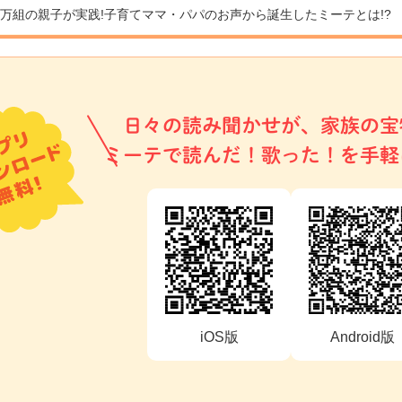
9万組の親子が実践!
子育てママ・パパのお声から誕生したミーテとは!?
日々の読み聞かせが、家族の宝
ミーテで読んだ！歌った！を手軽
iOS版
Android版