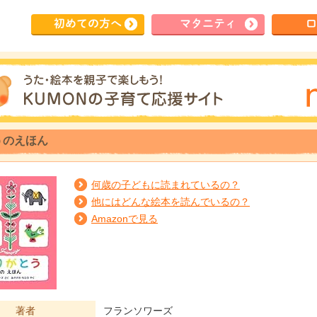
初めて
の方へ
マタ
ニティ
ロ
うのえほん
何歳の子どもに読まれているの？
他にはどんな絵本を読んでいるの？
Amazonで見る
著者
フランソワーズ