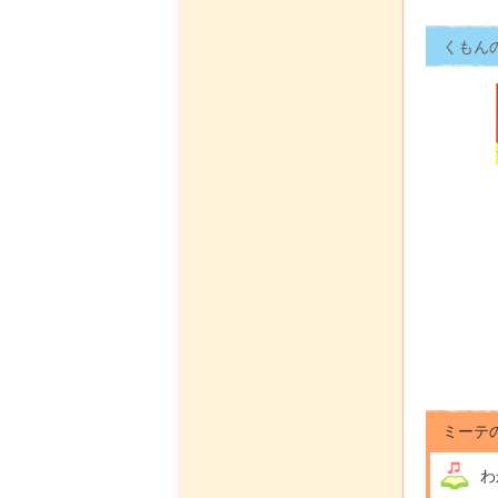
くもん
ミーテ
わ