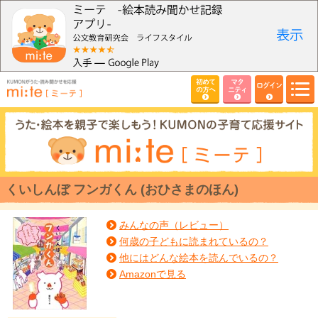
初めて
マタ
ログイン
の方へ
ニティ
くいしんぼ フンガくん (おひさまのほん)
みんなの声（レビュー）
何歳の子どもに読まれているの？
他にはどんな絵本を読んでいるの？
Amazonで見る