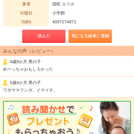
著者
国松 エリカ
出版社
小学館
ISBN
4097274872
読んだ
気になる絵本に登録
みんなの声（レビュー）
4歳9か月 男の子
めーっちゃおもしろかった
5歳4か月 男の子
ワガママフンガ。イマイチ。