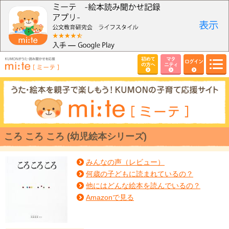
初めて
マタ
ログイン
の方へ
ニティ
ころ ころ ころ (幼児絵本シリーズ)
みんなの声（レビュー）
何歳の子どもに読まれているの？
他にはどんな絵本を読んでいるの？
Amazonで見る