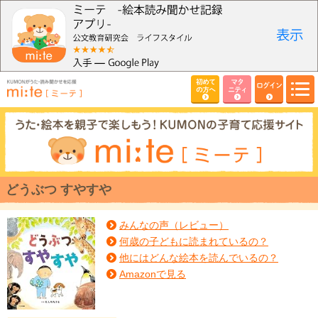
初めて
マタ
ログイン
の方へ
ニティ
どうぶつ すやすや
みんなの声（レビュー）
何歳の子どもに読まれているの？
他にはどんな絵本を読んでいるの？
Amazonで見る