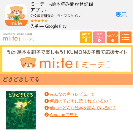
初めて
マタ
ログイン
の方へ
ニティ
どきどきしてる
みんなの声（レビュー）
何歳の子どもに読まれているの？
他にはどんな絵本を読んでいるの？
Amazonで見る