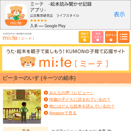
初めて
マタ
ログイン
の方へ
ニティ
ピーターのいす (キーツの絵本)
みんなの声（レビュー）
何歳の子どもに読まれているの？
他にはどんな絵本を読んでいるの？
Amazonで見る
著者
エズラ=ジャック=キーツ,木島 始