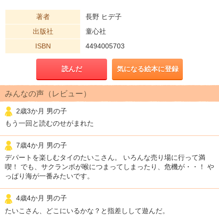
著者
長野 ヒデ子
出版社
童心社
ISBN
4494005703
読んだ
気になる絵本に登録
みんなの声（レビュー）
2歳3か月 男の子
もう一回と読むのせがまれた
7歳4か月 男の子
デパートを楽しむタイのたいこさん。 いろんな売り場に行って満
喫！ でも、サクランボが喉につまってしまったり、危機が・・！ や
っぱり海が一番みたいです。
4歳4か月 男の子
たいこさん、どこにいるかな？と指差しして遊んだ。