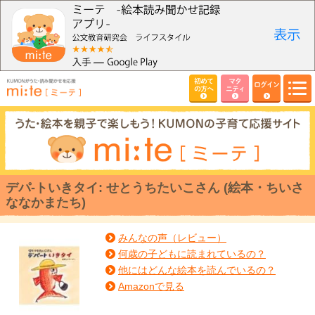
初めて
マタ
ログイン
の方へ
ニティ
デパ-トいきタイ: せとうちたいこさん (絵本・ちいさ
ななかまたち)
みんなの声（レビュー）
何歳の子どもに読まれているの？
他にはどんな絵本を読んでいるの？
Amazonで見る