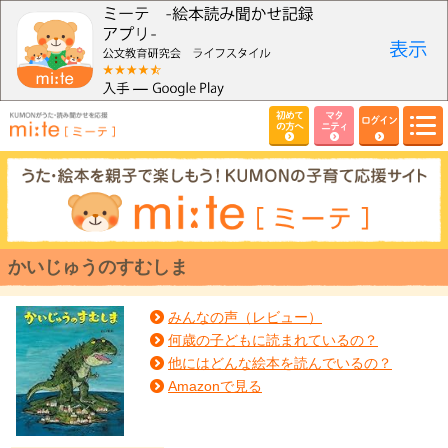
初めて
マタ
ログイン
の方へ
ニティ
かいじゅうのすむしま
みんなの声（レビュー）
何歳の子どもに読まれているの？
他にはどんな絵本を読んでいるの？
Amazonで見る