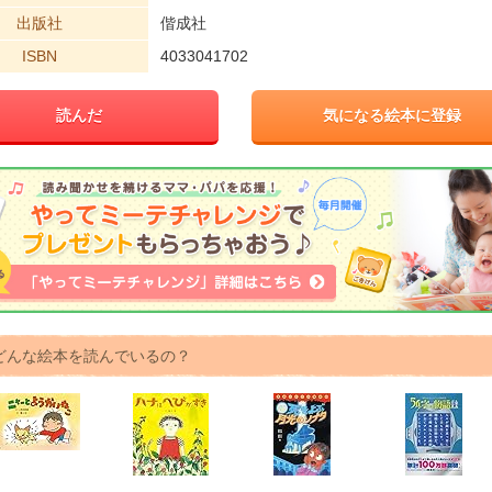
出版社
偕成社
ISBN
4033041702
読んだ
気になる絵本に登録
どんな絵本を読んでいるの？