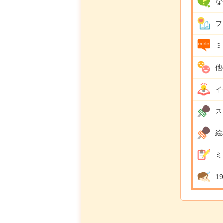
な
フ
ミ
他
イ
ス
絵
ミ
1