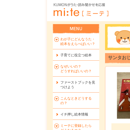
わが子にどんなうた・
絵本をえらべばいい？
子育てに役立つ絵本
サンタおじ
なぜいいの？
どうすればいいの？
ファーストブックを
見
つけよう
こんなときどうする
の？
イチ押し絵本情報
ミーテに登録したら