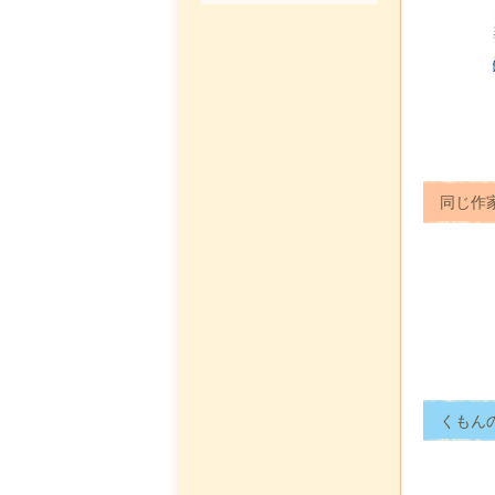
同じ作
くもん