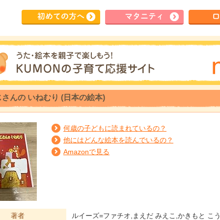
初めて
の方へ
マタ
ニティ
ロ
さんの いねむり (日本の絵本)
何歳の子どもに読まれているの？
他にはどんな絵本を読んでいるの？
Amazonで見る
著者
ルイーズ=ファチオ,まえだ みえこ,かきもと こ