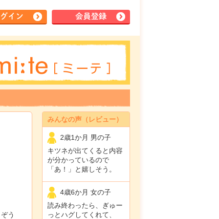
グイン
会員登録
みんなの声（レビュー）
2歳1か月 男の子
キツネが出てくると内容
が分かっているので
「あ！」と嬉しそう。
4歳6か月 女の子
読み終わったら、ぎゅー
うぞう
っとハグしてくれて、