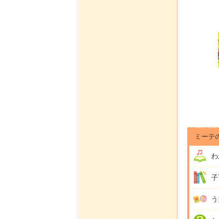
ミーテ
わ
子
う