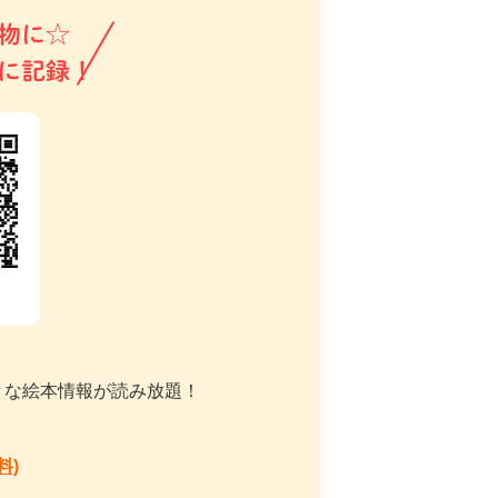
物に☆
に記録！
々な絵本情報が読み放題！
料)