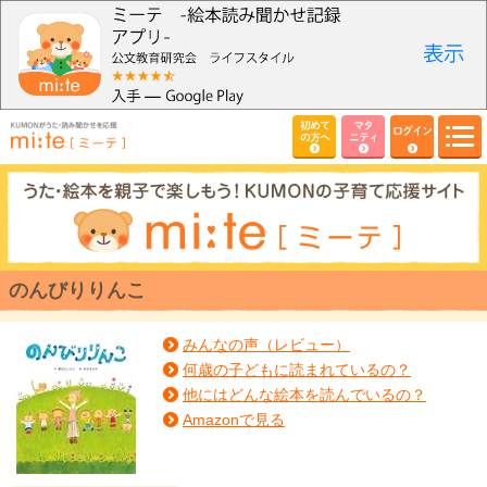
初めて
マタ
ログイン
の方へ
ニティ
のんびりりんこ
みんなの声（レビュー）
何歳の子どもに読まれているの？
他にはどんな絵本を読んでいるの？
Amazonで見る