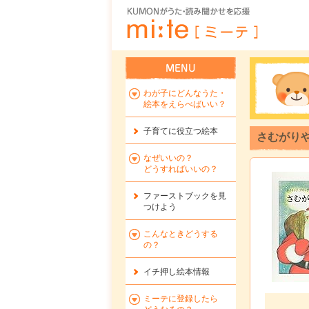
わが子にどんなうた・
絵本をえらべばいい？
子育てに役立つ絵本
さむがりや
なぜいいの？
どうすればいいの？
ファーストブックを
見
つけよう
こんなときどうする
の？
イチ押し絵本情報
ミーテに登録したら