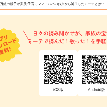
9万組の親子が実践!
子育てママ・パパのお声から誕生したミーテとは!?
日々の読み聞かせが、家族の宝
ミーテで読んだ！歌った！を手軽
iOS版
Android版