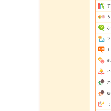
子
う
な
フ
ミ
他
イ
ス
絵
ミ