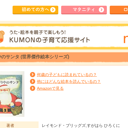
初めて
の方へ
マタ
ニティ
ロ
のサンタ (世界傑作絵本シリーズ)
何歳の子どもに読まれているの？
他にはどんな絵本を読んでいるの？
Amazonで見る
著者
レイモンド・ブリッグズ,すがはら ひろくに