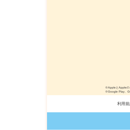
※AppleとApple
※Google Play、
利用規