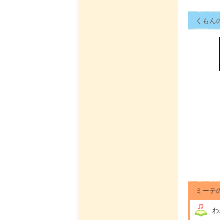
くもん
ミーテ
わ