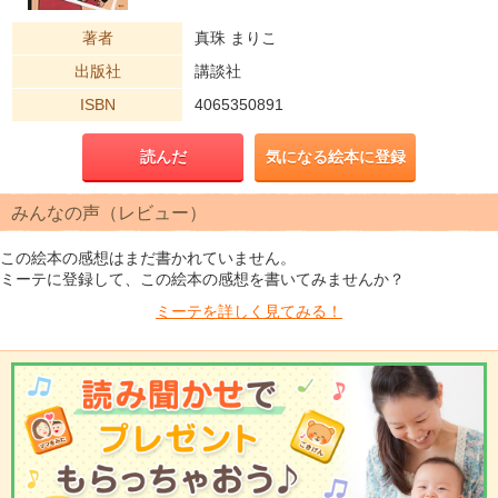
著者
真珠 まりこ
出版社
講談社
ISBN
4065350891
読んだ
気になる絵本に登録
みんなの声（レビュー）
この絵本の感想はまだ書かれていません。
ミーテに登録して、この絵本の感想を書いてみませんか？
ミーテを
詳しく見てみる！