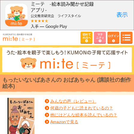
初めて
マタ
ログイン
の方へ
ニティ
もったいないばあさんの おばあちゃん (講談社の創作
絵本)
みんなの声（レビュー）
何歳の子どもに読まれているの？
他にはどんな絵本を読んでいるの？
Amazonで見る