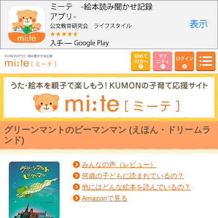
初めて
マタ
ログイン
の方へ
ニティ
グリーンマントのピーマンマン (えほん・ドリームラ
ンド)
みんなの声（レビュー）
何歳の子どもに読まれているの？
他にはどんな絵本を読んでいるの？
Amazonで見る