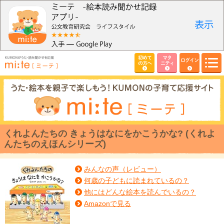
初めて
マタ
ログイン
の方へ
ニティ
くれよんたちの きょうはなにをかこうかな? (くれよ
んたちのえほんシリーズ)
みんなの声（レビュー）
何歳の子どもに読まれているの？
他にはどんな絵本を読んでいるの？
Amazonで見る