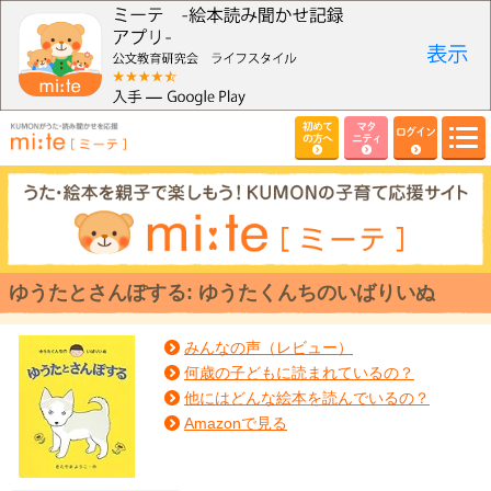
初めて
マタ
ログイン
の方へ
ニティ
ゆうたとさんぽする: ゆうたくんちのいばりいぬ
みんなの声（レビュー）
何歳の子どもに読まれているの？
他にはどんな絵本を読んでいるの？
Amazonで見る