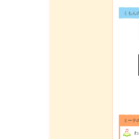
くもん
ミーテ
わ