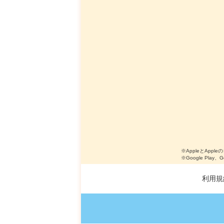
※AppleとApple
※Google Play、
利用規