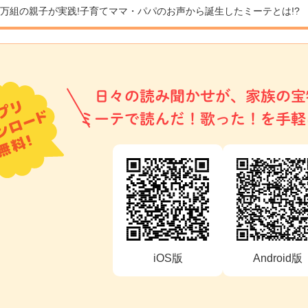
9万組の親子が実践!
子育てママ・パパのお声から誕生したミーテとは!?
日々の読み聞かせが、家族の宝
ミーテで読んだ！歌った！を手軽
iOS版
Android版