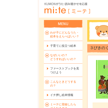
わが子にどんなうた・
絵本をえらべばいい？
子育てに役立つ絵本
３びきのく
なぜいいの？
どうすればいいの？
ファーストブックを
見
つけよう
こんなときどうする
の？
イチ押し絵本情報
ミーテに登録したら