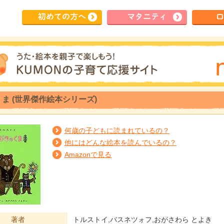
初めて
の方へ
マタ
ニティ
ロ
ま (世界傑作絵本シリーズ)
何歳の子どもに読まれているの？
他にはどんな絵本を読んでいるの？
Amazonで見る
著者
トルストイ,バスネツォフ,おがさわら とよき