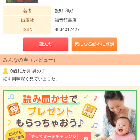
著者
飯野 和好
出版社
福音館書店
ISBN
4834017427
読んだ
気になる絵本に登録
みんなの声（レビュー）
0歳11か月 男の子
絵を興味深く見ていました。