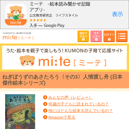
初めて
マタ
ログイン
の方へ
ニティ
ねぎぼうずのあさたろう〈その3〉人情渡し舟 (日本
傑作絵本シリーズ)
みんなの声（レビュー）
何歳の子どもに読まれているの？
他にはどんな絵本を読んでいるの？
Amazonで見る