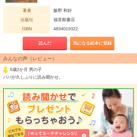
著者
飯野 和好
出版社
福音館書店
ISBN
4834019322
読んだ
気になる絵本に登録
みんなの声（レビュー）
5歳2か月 男の子
パパが久しぶりに読み聞かせ。