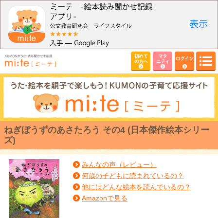
初めて
マタ
ログイン
の方へ
ニティ
ねぎぼうずのあさたろう その4 (日本傑作絵本シリー
ズ)
みんなの声（レビュー）
何歳の子どもに読まれているの？
他にはどんな絵本を読んでいるの？
Amazonで見る