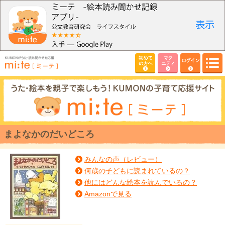
初めて
マタ
ログイン
の方へ
ニティ
まよなかのだいどころ
みんなの声（レビュー）
何歳の子どもに読まれているの？
他にはどんな絵本を読んでいるの？
Amazonで見る