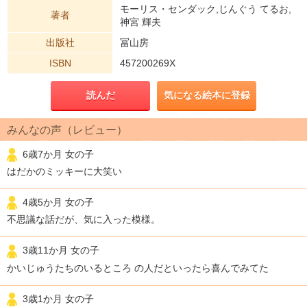
モーリス・センダック,じんぐう てるお,
著者
神宮 輝夫
出版社
冨山房
ISBN
457200269X
読んだ
気になる絵本に登録
みんなの声（レビュー）
6歳7か月 女の子
はだかのミッキーに大笑い
4歳5か月 女の子
不思議な話だが、気に入った模様。
3歳11か月 女の子
かいじゅうたちのいるところ の人だといったら喜んでみてた
3歳1か月 女の子