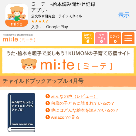
初めて
マタ
ログイン
の方へ
ニティ
チャイルドブックアップル 4月号
みんなの声（レビュー）
何歳の子どもに読まれているの？
他にはどんな絵本を読んでいるの？
Amazonで見る