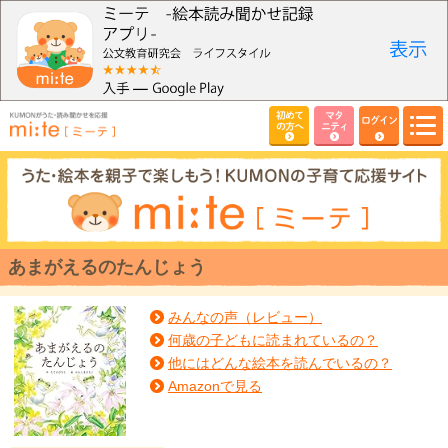
初めて
マタ
ログイン
の方へ
ニティ
あまがえるのたんじょう
みんなの声（レビュー）
何歳の子どもに読まれているの？
他にはどんな絵本を読んでいるの？
Amazonで見る