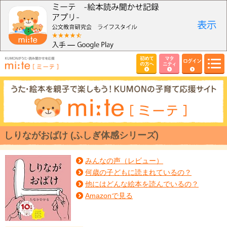
初めて
マタ
ログイン
の方へ
ニティ
しりながおばけ (ふしぎ体感シリーズ)
みんなの声（レビュー）
何歳の子どもに読まれているの？
他にはどんな絵本を読んでいるの？
Amazonで見る