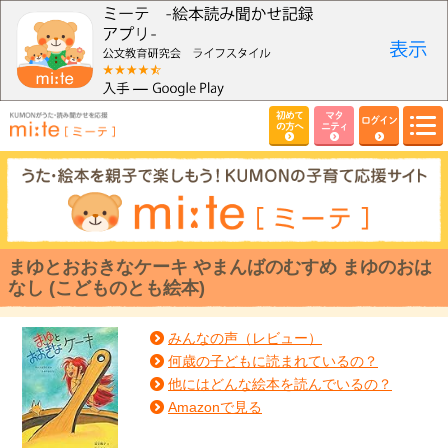
初めて
マタ
ログイン
の方へ
ニティ
まゆとおおきなケーキ やまんばのむすめ まゆのおは
なし (こどものとも絵本)
みんなの声（レビュー）
何歳の子どもに読まれているの？
他にはどんな絵本を読んでいるの？
Amazonで見る