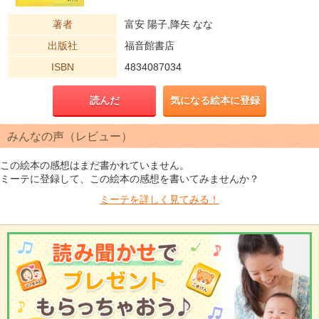
著者
富安 陽子,降矢 なな
出版社
福音館書店
ISBN
4834087034
読んだ
気になる絵本に登録
みんなの声（レビュー）
この絵本の感想はまだ書かれていません。
ミーテに登録して、この絵本の感想を書いてみませんか？
ミーテを
詳しく見てみる！