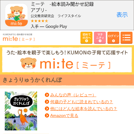
初めて
マタ
ログイン
の方へ
ニティ
きょうりゅうかくれんぼ
みんなの声（レビュー）
何歳の子どもに読まれているの？
他にはどんな絵本を読んでいるの？
Amazonで見る