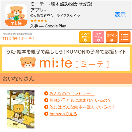
初めて
マタ
ログイン
の方へ
ニティ
おいなりさん
みんなの声（レビュー）
何歳の子どもに読まれているの？
他にはどんな絵本を読んでいるの？
Amazonで見る