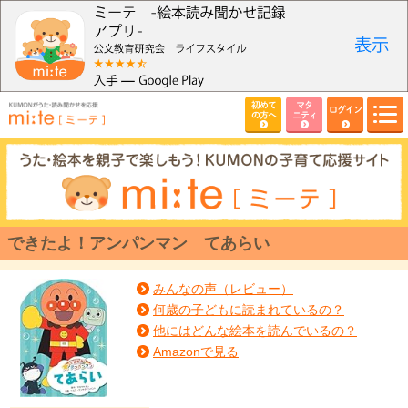
初めて
マタ
ログイン
の方へ
ニティ
できたよ！アンパンマン てあらい
みんなの声（レビュー）
何歳の子どもに読まれているの？
他にはどんな絵本を読んでいるの？
Amazonで見る