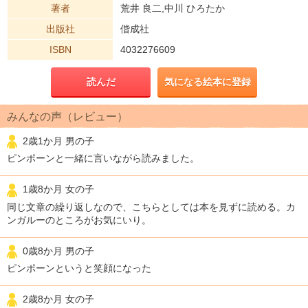
著者
荒井 良二,中川 ひろたか
出版社
偕成社
ISBN
4032276609
読んだ
気になる絵本に登録
みんなの声（レビュー）
2歳1か月 男の子
ピンポーンと一緒に言いながら読みました。
1歳8か月 女の子
同じ文章の繰り返しなので、こちらとしては本を見ずに読める。カ
ンガルーのところがお気にいり。
0歳8か月 男の子
ピンポーンというと笑顔になった
2歳8か月 女の子