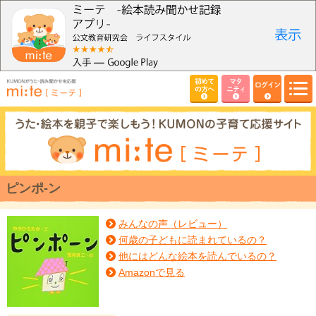
初めて
マタ
ログイン
の方へ
ニティ
ピンポ-ン
みんなの声（レビュー）
何歳の子どもに読まれているの？
他にはどんな絵本を読んでいるの？
Amazonで見る