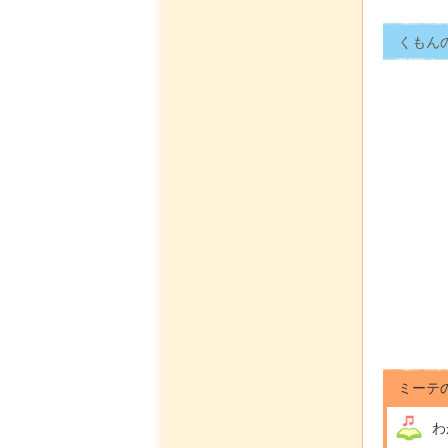
くもん
ミーテ
わ