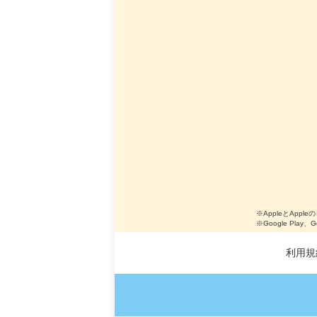
※AppleとApple
※Google Play、
利用規