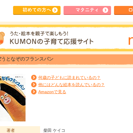
初めて
の方へ
マタ
ニティ
ロ
ぼうとなぞのフランスパン
何歳の子どもに読まれているの？
他にはどんな絵本を読んでいるの？
Amazonで見る
著者
柴田 ケイコ