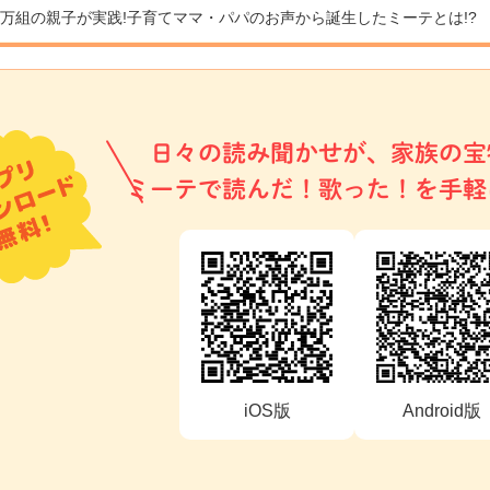
9万組の親子が実践!
子育てママ・パパのお声から誕生したミーテとは!?
日々の読み聞かせが、家族の宝
ミーテで読んだ！歌った！を手軽
iOS版
Android版