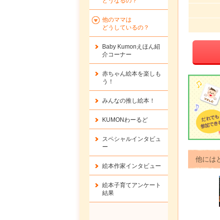
どうなるの？
他のママは
どうしているの？
Baby Kumonえほん紹
介コーナー
赤ちゃん絵本を楽しも
う！
みんなの推し絵本！
KUMONわーるど
スペシャルインタビュ
ー
他には
絵本作家インタビュー
絵本子育てアンケート
結果