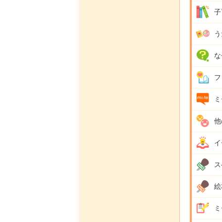
子
う
な
フ
ミ
他
イ
ス
絵
ミ