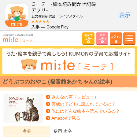
初めて
マタ
ログイン
の方へ
ニティ
どうぶつのおやこ (福音館あかちゃんの絵本)
みんなの声（レビュー）
何歳の子どもに読まれているの？
他にはどんな絵本を読んでいるの？
Amazonで見る
著者
薮内 正幸