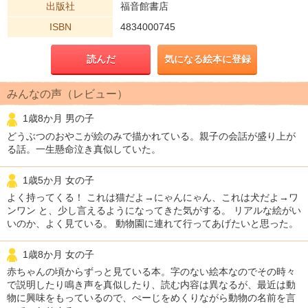
出版社
福音館書店
ISBN
4834000745
読んだ
気になる絵本に登録
みんなの声（レビュー）
1歳8か月 男の子
どうぶつのおやこが絵のみで描かれている。親子の会話が盛り上が
る話。一生懸命泣き真似していた。
1歳5か月 女の子
よく持ってくる！ これは猫だよ→にゃんにゃん、これは犬だよ→ワ
ンワン と、少し言えるようになってきた気がする。 リアルな絵がい
いのか、よく見ている。 動物園に連れて行ってあげたいと思った。
1歳8か月 女の子
赤ちゃんの頃からずっと見ている本。字のない絵本なのでその時々
で説明したり鳴き声を真似したり、読む内容は異なるが、最近は動
物に興味をもっているので、ぺーじをめくりながら動物の名前を言