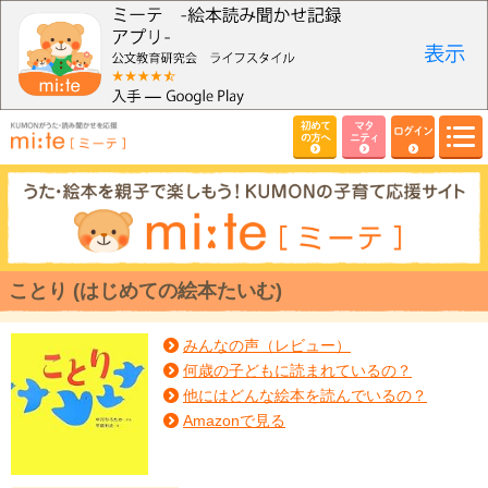
初めて
マタ
ログイン
の方へ
ニティ
ことり (はじめての絵本たいむ)
みんなの声（レビュー）
何歳の子どもに読まれているの？
他にはどんな絵本を読んでいるの？
Amazonで見る