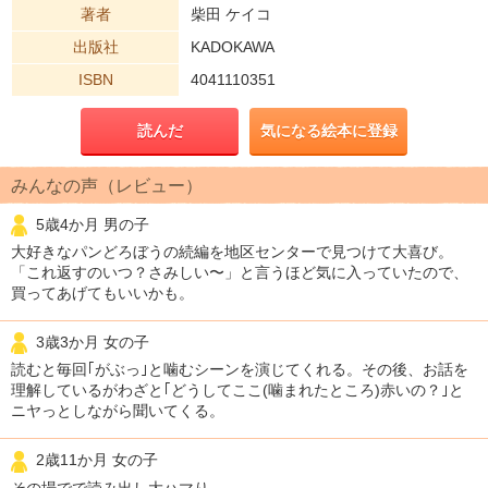
著者
柴田 ケイコ
出版社
KADOKAWA
ISBN
4041110351
読んだ
気になる絵本に登録
みんなの声（レビュー）
5歳4か月 男の子
大好きなパンどろぼうの続編を地区センターで見つけて大喜び。
「これ返すのいつ？さみしい〜」と言うほど気に入っていたので、
買ってあげてもいいかも。
3歳3か月 女の子
読むと毎回｢がぶっ｣と噛むシーンを演じてくれる。その後、お話を
理解しているがわざと｢どうしてここ(噛まれたところ)赤いの？｣と
ニヤっとしながら聞いてくる。
2歳11か月 女の子
その場でで読み出し大ハマり。