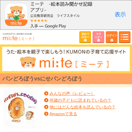
初めて
マタ
ログイン
の方へ
ニティ
パンどろぼうvsにせパンどろぼう
みんなの声（レビュー）
何歳の子どもに読まれているの？
他にはどんな絵本を読んでいるの？
Amazonで見る