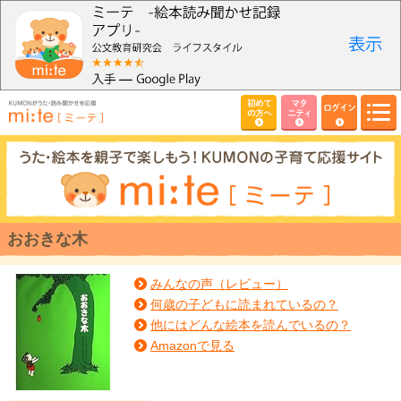
初めて
マタ
ログイン
の方へ
ニティ
おおきな木
みんなの声（レビュー）
何歳の子どもに読まれているの？
他にはどんな絵本を読んでいるの？
Amazonで見る