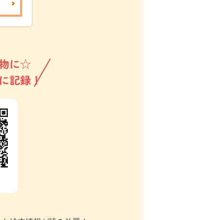
物に☆
に記録！