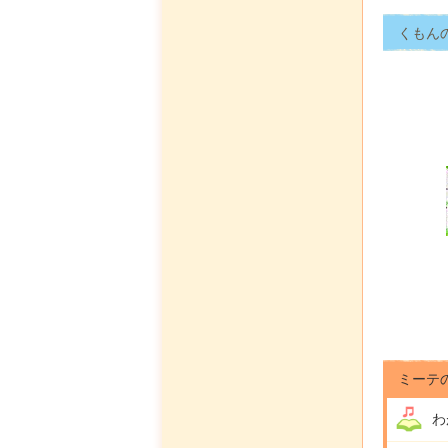
くもん
ミーテ
わ