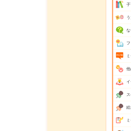
子
う
な
フ
ミ
他
イ
ス
絵
ミ