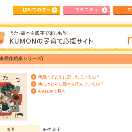
初めて
の方へ
マタ
ニティ
ロ
日本傑作絵本シリーズ)
何歳の子どもに読まれているの？
他にはどんな絵本を読んでいるの？
Amazonで見る
著者
麻生 知子