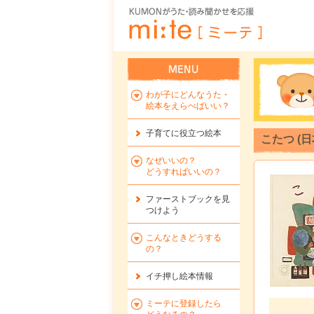
わが子にどんなうた・
絵本をえらべばいい？
子育てに役立つ絵本
こたつ (
なぜいいの？
どうすればいいの？
ファーストブックを
見
つけよう
こんなときどうする
の？
イチ押し絵本情報
ミーテに登録したら