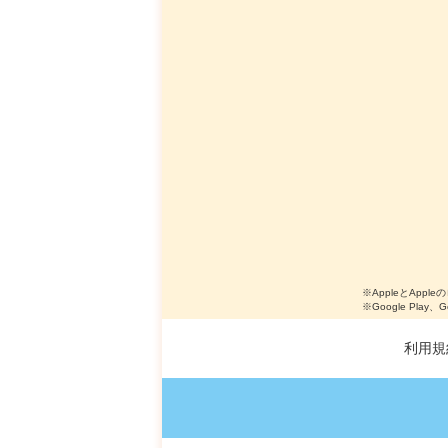
※AppleとApple
※Google Play、
利用規