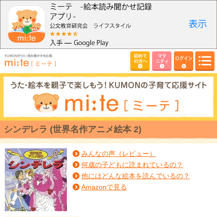
初めて
マタ
ログイン
の方へ
ニティ
シンデレラ (世界名作アニメ絵本 2)
みんなの声（レビュー）
何歳の子どもに読まれているの？
他にはどんな絵本を読んでいるの？
Amazonで見る