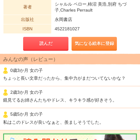
シャルル ペロー,柿沼 美浩,別府 ちづ
著者
子,Charles Perrault
出版社
永岡書店
ISBN
4522181027
読んだ
気になる絵本に登録
みんなの声（レビュー）
0歳3か月 女の子
ちょっと長い文章だったから、集中力がまだついてないかな？
2歳3か月 女の子
鏡見てるお姉さんたちやドレス、キラキラ感が好きそう。
5歳5か月 女の子
私はこのドレスが良いなぁと、羨ましそうでした。