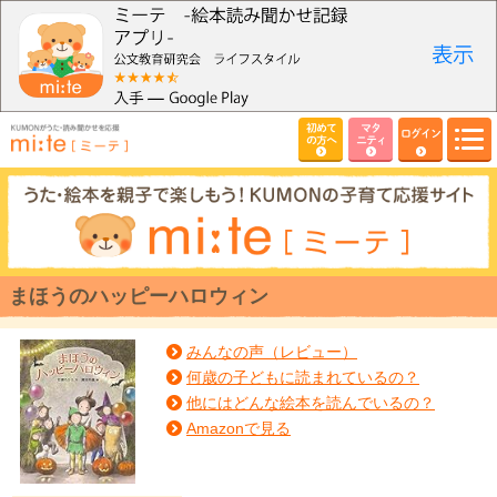
初めて
マタ
ログイン
の方へ
ニティ
まほうのハッピーハロウィン
みんなの声（レビュー）
何歳の子どもに読まれているの？
他にはどんな絵本を読んでいるの？
Amazonで見る