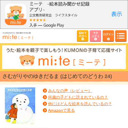
初めて
マタ
ログイン
の方へ
ニティ
さむがりやのゆきだるま (はじめてのどうわ 24)
みんなの声（レビュー）
何歳の子どもに読まれているの？
他にはどんな絵本を読んでいるの？
Amazonで見る