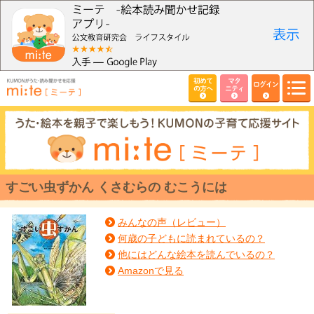
初めて
マタ
ログイン
の方へ
ニティ
すごい虫ずかん くさむらの むこうには
みんなの声（レビュー）
何歳の子どもに読まれているの？
他にはどんな絵本を読んでいるの？
Amazonで見る