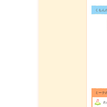
くもん
ミーテ
わ