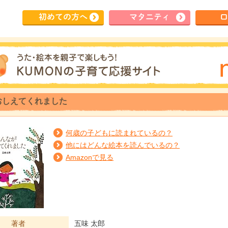
初めて
の方へ
マタ
ニティ
ロ
おしえてくれました
何歳の子どもに読まれているの？
他にはどんな絵本を読んでいるの？
Amazonで見る
著者
五味 太郎