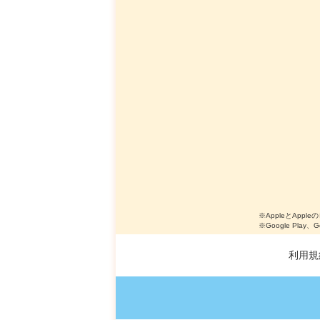
※AppleとApple
※Google Play、
利用規