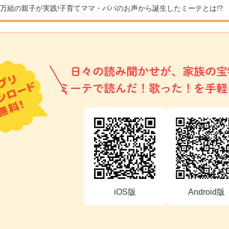
9万組の親子が実践!
子育てママ・パパのお声から誕生したミーテとは!?
日々の読み聞かせが、家族の宝
ミーテで読んだ！歌った！を手軽
iOS版
Android版