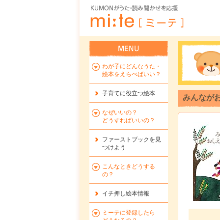
わが子にどんなうた・
絵本をえらべばいい？
子育てに役立つ絵本
みんなが
なぜいいの？
どうすればいいの？
ファーストブックを
見
つけよう
こんなときどうする
の？
イチ押し絵本情報
ミーテに登録したら