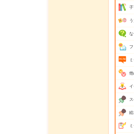
子
う
な
フ
ミ
他
イ
ス
絵
ミ