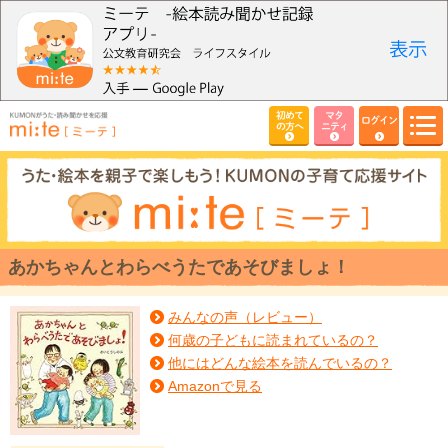
初めて
マタ
ログイン
の方へ
ニティ
あかちゃんとわらべうたであそびましょ！
みんなの声（レビュー）
何歳の子どもに読まれているの？
他にはどんな絵本を読んでいるの？
Amazonで見る