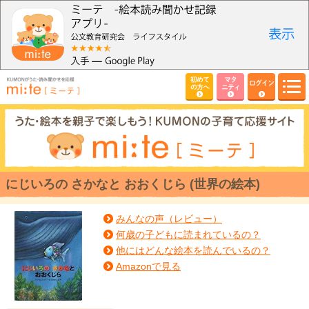
初めて
マタ
ログイン
の方へ
ニティ
にじいろの さかなと おおくじら (世界の絵本)
みんなの声（レビュー）
何歳の子どもに読まれているの？
他にはどんな絵本を読んでいるの？
Amazonで見る