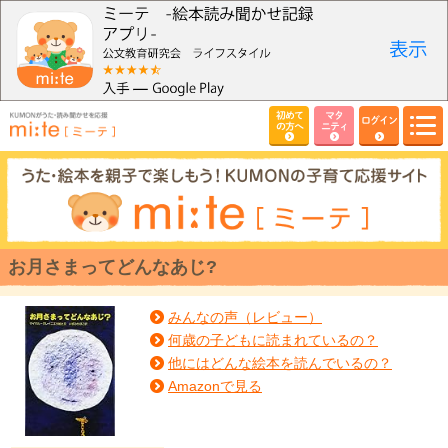
初めて
マタ
ログイン
の方へ
ニティ
お月さまってどんなあじ?
みんなの声（レビュー）
何歳の子どもに読まれているの？
他にはどんな絵本を読んでいるの？
Amazonで見る