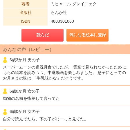
著者
ミヒャエル グレイニェク
出版社
らんか社
ISBN
4883301060
読んだ
気になる絵本に登録
みんなの声（レビュー）
6歳3か月 男の子
スーパームーンの皆既月食でしたが、 雲空で見られなかったため こ
ちらの絵本を読みつつ、中継動画を楽しみました。 息子にとっての
お月さまの味は 「牛乳味かな」だそうです。
6歳0か月 女の子
動物の名前を指差して言ってた
6歳0か月 女の子
自分で読んでたら、下の子がじーっと見てた。