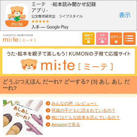
初めて
マタ
ログイン
の方へ
ニティ
どうぶつえほん だーれ? どーする? (3) あし あし だ
ーれ?
みんなの声（レビュー）
何歳の子どもに読まれているの？
他にはどんな絵本を読んでいるの？
Amazonで見る