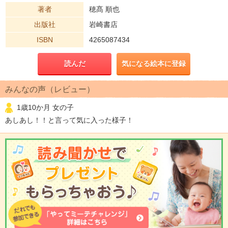
著者
穂髙 順也
出版社
岩崎書店
ISBN
4265087434
読んだ
気になる絵本に登録
みんなの声（レビュー）
1歳10か月 女の子
あしあし！！と言って気に入った様子！