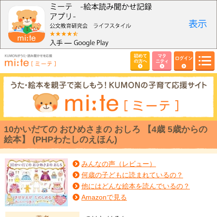
初めて
マタ
ログイン
の方へ
ニティ
10かいだての おひめさまの おしろ 【4歳 5歳からの
絵本】 (PHPわたしのえほん)
みんなの声（レビュー）
何歳の子どもに読まれているの？
他にはどんな絵本を読んでいるの？
Amazonで見る