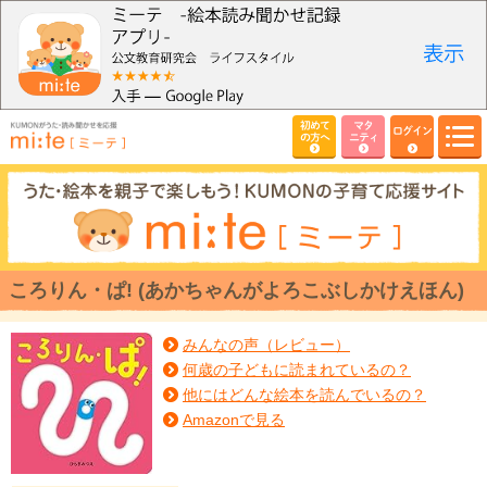
初めて
マタ
ログイン
の方へ
ニティ
ころりん・ぱ! (あかちゃんがよろこぶしかけえほん)
みんなの声（レビュー）
何歳の子どもに読まれているの？
他にはどんな絵本を読んでいるの？
Amazonで見る