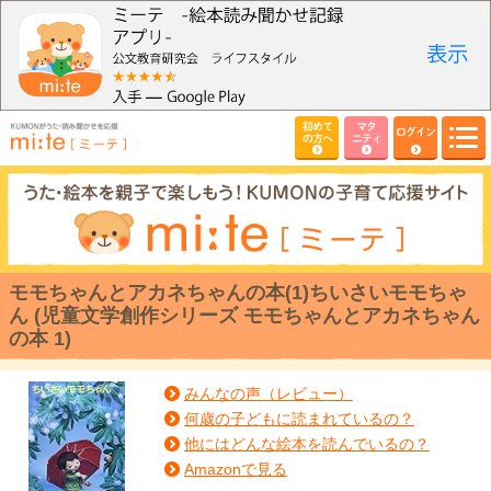
初めて
マタ
ログイン
の方へ
ニティ
モモちゃんとアカネちゃんの本(1)ちいさいモモちゃ
ん (児童文学創作シリーズ モモちゃんとアカネちゃん
の本 1)
みんなの声（レビュー）
何歳の子どもに読まれているの？
他にはどんな絵本を読んでいるの？
Amazonで見る