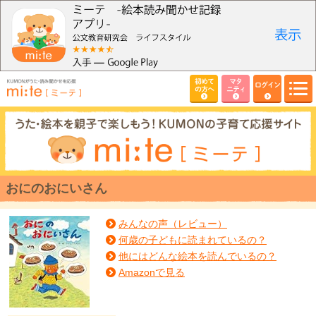
初めて
マタ
ログイン
の方へ
ニティ
おにのおにいさん
みんなの声（レビュー）
何歳の子どもに読まれているの？
他にはどんな絵本を読んでいるの？
Amazonで見る