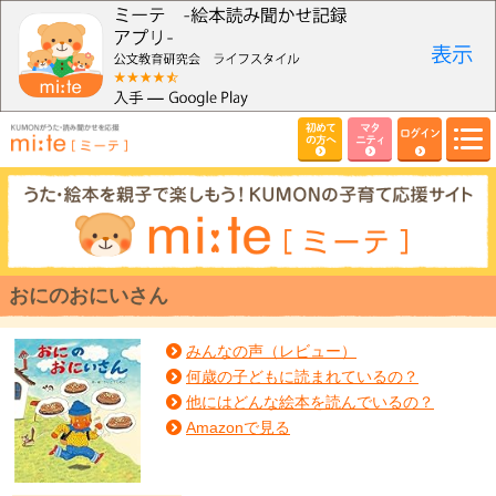
初めて
マタ
ログイン
の方へ
ニティ
おにのおにいさん
みんなの声（レビュー）
何歳の子どもに読まれているの？
他にはどんな絵本を読んでいるの？
Amazonで見る